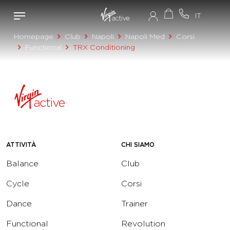
Homepage
Club
Napoli
Napoli Med
Corsi
Functional
TRX Conditioning
ATTIVITÀ
CHI SIAMO
Balance
Club
Cycle
Corsi
Dance
Trainer
Functional
Revolution