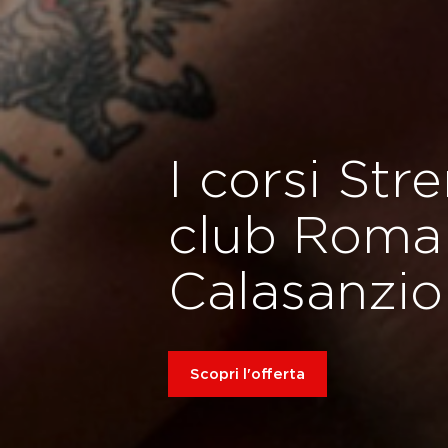
I corsi Str
club Roma
Calasanzio
Scopri l'offerta