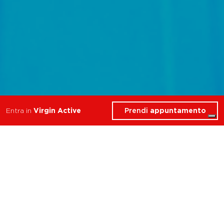
Prendi
appuntamento
Entra in
Virgin Active
Scopri gli esclusivi servizi
che Virgin Active ha
riservato per te nel Club
Roma Piazza
Indipendenza.