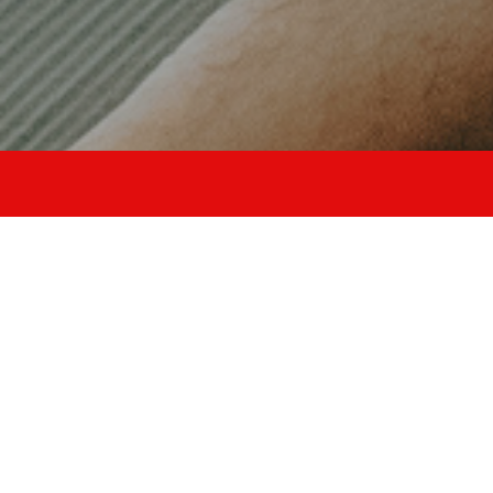
allena stabilità
equilibrio