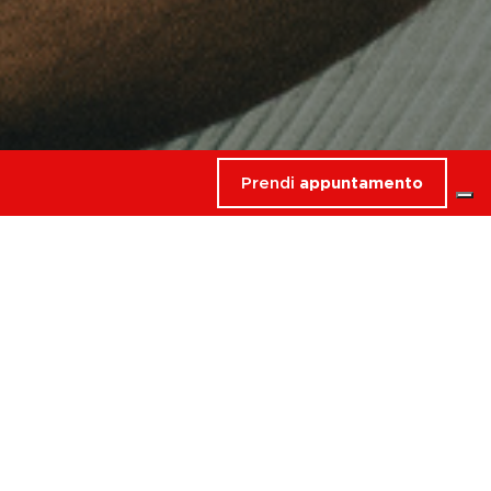
Prendi
appuntamento
rdati