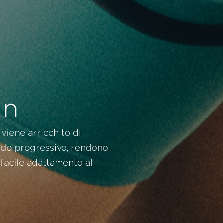
gn
 viene arricchito di
modo progressivo, rendono
 facile adattamento al