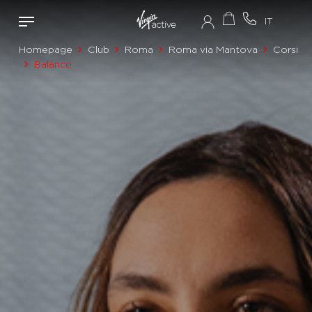
Homepage
Club
Roma
Roma via Mantova
Corsi
Balance