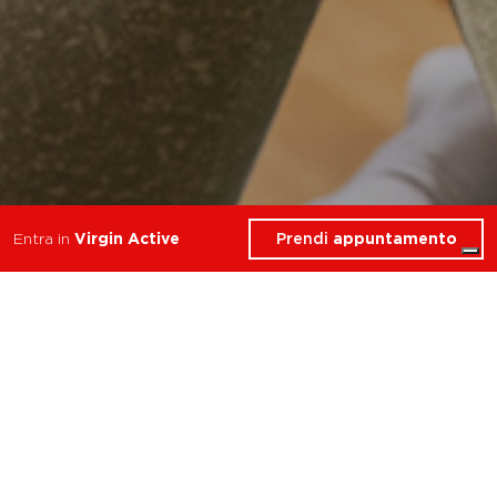
Prendi
appuntamento
Entra in
Virgin Active
9 Corsi