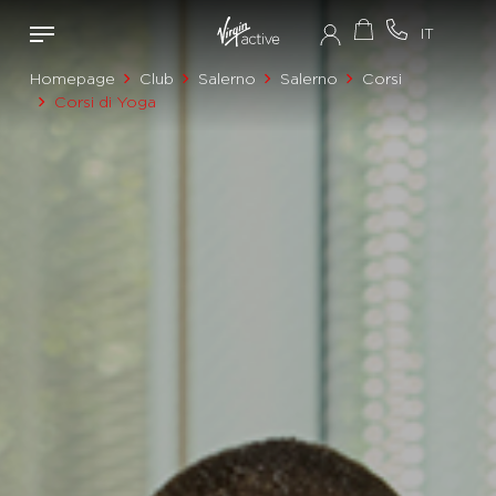
Homepage
Club
Salerno
Salerno
Corsi
Corsi di Yoga