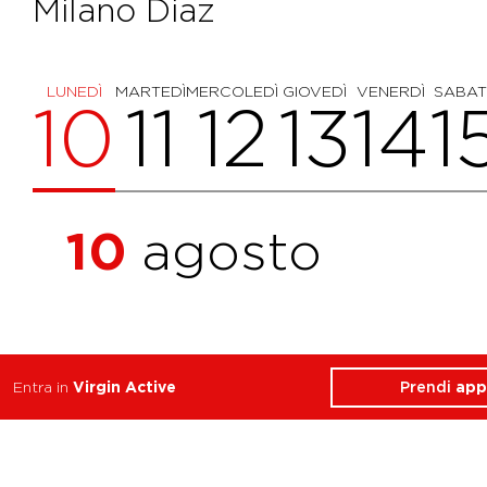
Milano Diaz
LUNEDÌ
MARTEDÌ
MERCOLEDÌ
GIOVEDÌ
VENERDÌ
SABA
10
11
12
13
14
1
10
agosto
Prendi
app
Entra in
Virgin Active
Scopri altri corsi
che ti potrebbero piacere