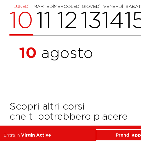
LUNEDÌ
MARTEDÌ
MERCOLEDÌ
GIOVEDÌ
VENERDÌ
SABA
10
11
12
13
14
1
10
agosto
Scopri altri corsi
che ti potrebbero piacere
Prendi
app
Entra in
Virgin Active