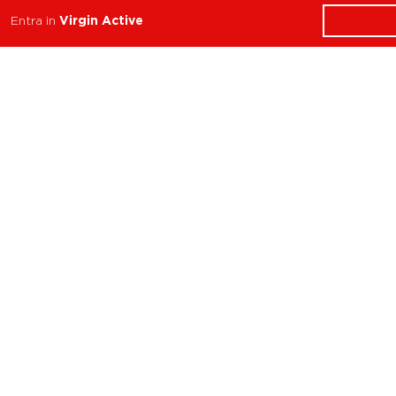
Carriere
Entra in
Virgin Active
Assistenza
Reclami
Privacy Policy
Cookie Policy
Termini e Condizioni
dell’App Virgin Active
Italia
Codice etico
Whistleblowing
Condizioni Generali di
Abbonamento
Concorso