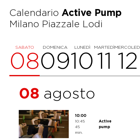
Calendario
Active Pump
Milano Piazzale Lodi
SABATO
DOMENICA
LUNEDÌ
MARTEDÌ
MERCOLED
08
09
10
11
12
08
agosto
10:00
10:45
Active
45
pump
min.