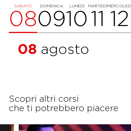
SABATO
DOMENICA
LUNEDÌ
MARTEDÌ
MERCOLED
08
09
10
11
12
08
agosto
Scopri altri corsi
che ti potrebbero piacere