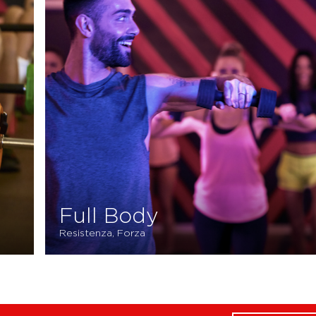
Active Pump
F
Resistenza, Forza
Res