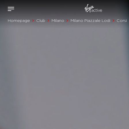
Homepage
Club
Milano
Milano Piazzale Lodi
Corsi