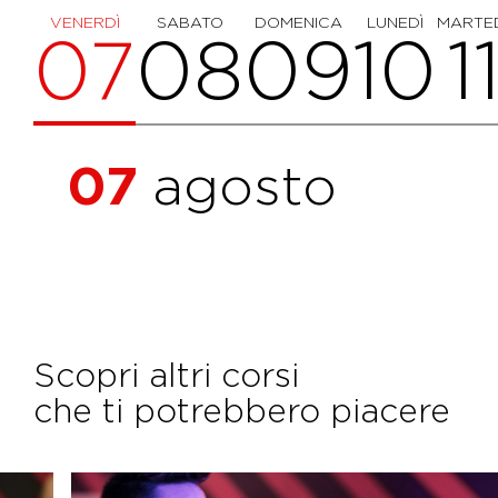
VENERDÌ
SABATO
DOMENICA
LUNEDÌ
MARTE
07
08
09
10
1
07
agosto
Scopri altri corsi
che ti potrebbero piacere