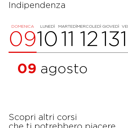
Indipendenza
DOMENICA
LUNEDÌ
MARTEDÌ
MERCOLEDÌ
GIOVEDÌ
VE
09
10
11
12
13
09
agosto
Scopri altri corsi
che ti potrebbero piacere