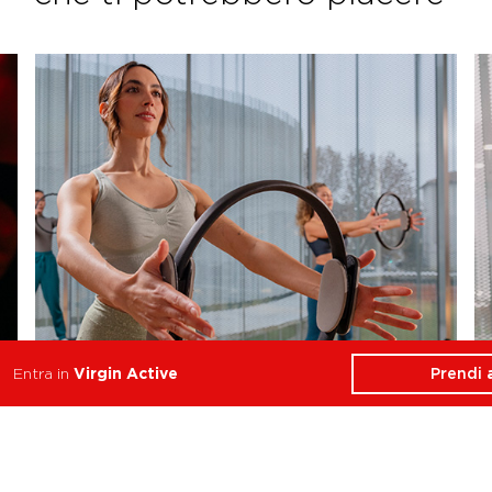
Prendi
Entra in
Virgin Active
Reformer Pilates Align
Equilibrio, Forza