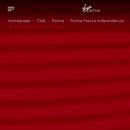
Homepage
Club
Roma
Roma Piazza Indipendenza
Reformer Pilates Athletic