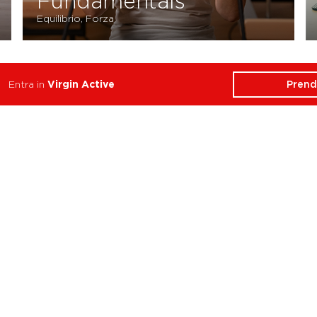
Fundamentals
Equilibrio, Forza
Prend
Entra in
Virgin Active
ATTIVITÀ
CHI SIAMO
Balance
Club
Cycle
Corsi