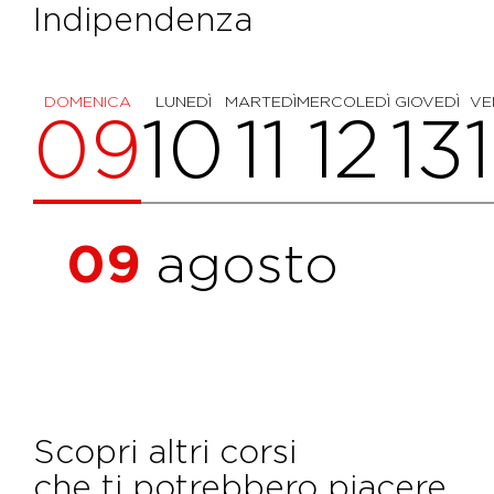
Indipendenza
DOMENICA
LUNEDÌ
MARTEDÌ
MERCOLEDÌ
GIOVEDÌ
VE
09
10
11
12
13
09
agosto
Scopri altri corsi
che ti potrebbero piacere