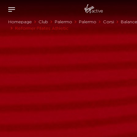
Homepage
Club
Palermo
Palermo
Corsi
Balanc
Reformer Pilates Athletic