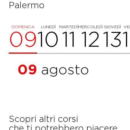
Palermo
DOMENICA
LUNEDÌ
MARTEDÌ
MERCOLEDÌ
GIOVEDÌ
VE
09
10
11
12
13
09
agosto
Scopri altri corsi
che ti potrebbero piacere