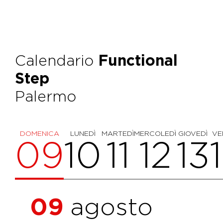
Calendario
Functional
Step
Palermo
DOMENICA
LUNEDÌ
MARTEDÌ
MERCOLEDÌ
GIOVEDÌ
VE
09
10
11
12
13
09
agosto