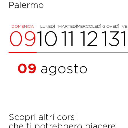
Palermo
DOMENICA
LUNEDÌ
MARTEDÌ
MERCOLEDÌ
GIOVEDÌ
VE
09
10
11
12
13
09
agosto
Scopri altri corsi
che ti potrebbero piacere