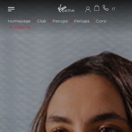
Homepage
Club
Perugia
Perugia
Corsi
Balance