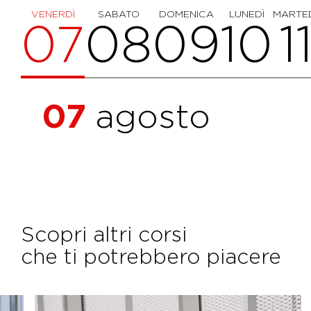
VENERDÌ
SABATO
DOMENICA
LUNEDÌ
MARTE
07
08
09
10
1
07
agosto
Scopri altri corsi
che ti potrebbero piacere