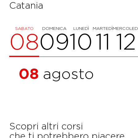
Catania
SABATO
DOMENICA
LUNEDÌ
MARTEDÌ
MERCOLED
08
09
10
11
12
08
agosto
Scopri altri corsi
che ti potrebbero piacere