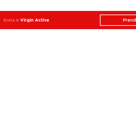
Prend
Entra in
Virgin Active
ATTIVITÀ
CHI SIAMO
Balance
Club
Cycle
Corsi
Dance
Trainer
Functional
Revolution