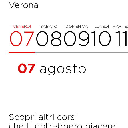
Verona
VENERDÌ
SABATO
DOMENICA
LUNEDÌ
MARTE
07
08
09
10
1
07
agosto
Scopri altri corsi
che ti potrebbero piacere