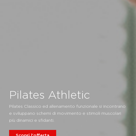
Pilates Athletic
Pilates Classico ed allenamento funzionale si incontrano
e sviluppano schemi di movimento e stimoli muscolari
più dinamici e sfidanti.
Scopri l'offerta