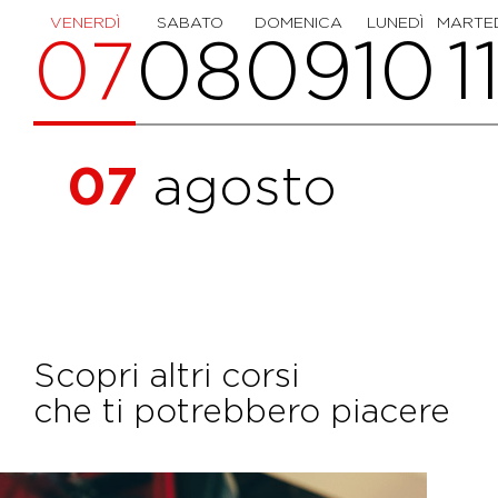
VENERDÌ
SABATO
DOMENICA
LUNEDÌ
MARTE
07
08
09
10
1
07
agosto
Scopri altri corsi
che ti potrebbero piacere