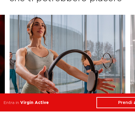
Prendi
Entra in
Virgin Active
Reformer Pilates Align
Equilibrio, Forza