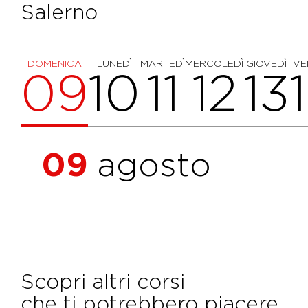
Salerno
DOMENICA
LUNEDÌ
MARTEDÌ
MERCOLEDÌ
GIOVEDÌ
VE
09
10
11
12
13
09
agosto
Scopri altri corsi
che ti potrebbero piacere