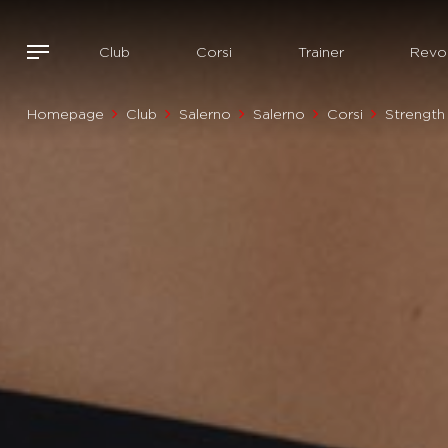
Club
Corsi
Trainer
Revol
Homepage
Club
Salerno
Salerno
Corsi
Strength