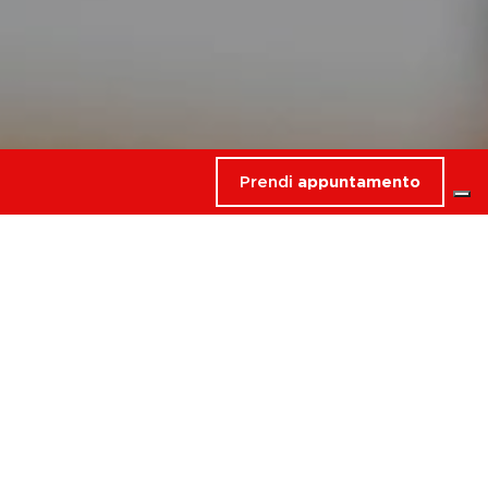
Prendi
appuntamento
rdati