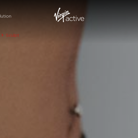
ution
Sculpt