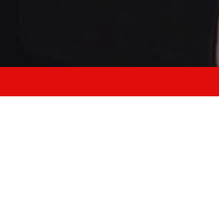
allena stabilità
forza