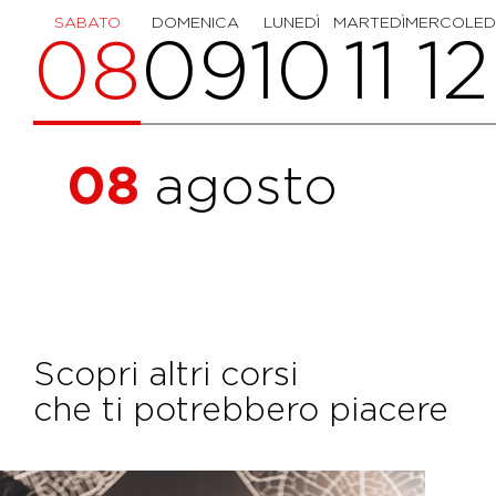
SABATO
DOMENICA
LUNEDÌ
MARTEDÌ
MERCOLED
08
09
10
11
12
08
agosto
Scopri altri corsi
che ti potrebbero piacere