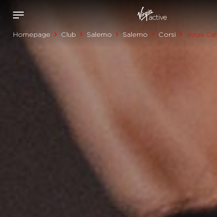
Homepage
Club
Salerno
Salerno
Corsi
Yoga Ca